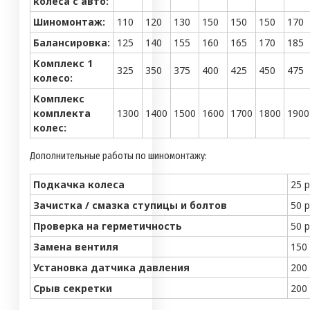
колеса с авто:
Шиномонтаж:
110
120
130
150
150
150
170
Балансировка:
125
140
155
160
165
170
185
Комплекс 1
325
350
375
400
425
450
475
колесо:
Комплекс
комплекта
1300
1400
1500
1600
1700
1800
1900
колес:
Дополнительные работы по шиномонтажу:
Подкачка колеса
25 
Зачистка / смазка ступицы и болтов
50 
Проверка на герметичность
50 
Замена вентиля
150
Установка датчика давления
200
Срыв секретки
200