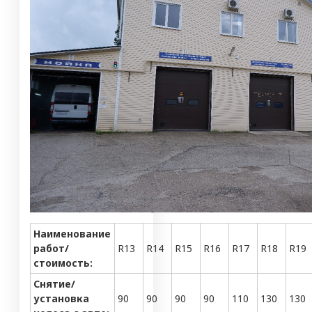
Наименование
работ/
R13
R14
R15
R16
R17
R18
R19
стоимость:
Снятие/
установка
90
90
90
90
110
130
130